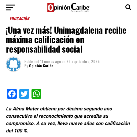
EDUCACIÓN
¡Una vez más! Unimagdalena recibe
máxima calificación en
responsabilidad social
Published
11 meses ago
on
23 septiembre, 2025
By
Opinión Caribe
Facebook
Twitter
WhatsApp
La Alma Mater obtiene por décimo segundo año
consecutivo el reconocimiento que acredita su
compromiso. A su vez, lleva nueve años con calificación
del 100 %.